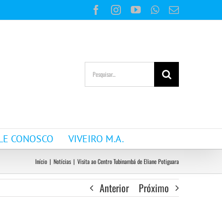
Facebook
Instagram
YouTube
WhatsApp
E-
mail
Buscar
resultados
para:
LE CONOSCO
VIVEIRO M.A.
Início
|
Notícias
|
Visita ao Centro Tubinambá de Eliane Potiguara
Anterior
Próximo