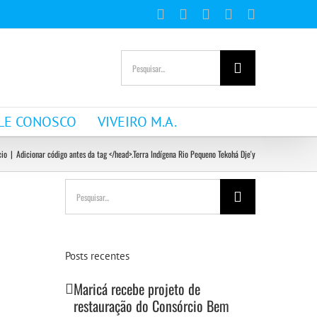
Facebook
Instagram
YouTube
WhatsApp
E-
mail
Buscar
resultados
para:
LE CONOSCO
VIVEIRO M.A.
cio
|
Adicionar código antes da tag </head>.
Terra Indígena Rio Pequeno Tekohá Dje'y
Buscar
resultados
para:
Posts recentes
Maricá recebe projeto de
restauração do Consórcio Bem