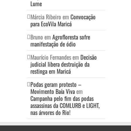
Lume
Márcia Ribeiro
em
Convocação
para EcoVila Maricá
Bruno
em
Agrofloresta sofre
manifestação de ódio
Maurício Fernandes
em
Decisão
judicial libera destruição da
restinga em Maricá
Podas geram protesto –
Movimento Baía Viva
em
Campanha pelo fim das podas
assassinas da COMLURB e LIGHT,
nas árvores do Rio!