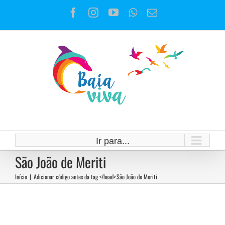
Ir
Facebook
Instagram
YouTube
WhatsApp
E-
para
mail
o
conteúdo
Ir para...
São João de Meriti
Início
|
Adicionar código antes da tag </head>.
São João de Meriti