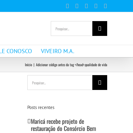
Facebook
Instagram
YouTube
WhatsApp
E-
mail
Buscar
resultados
para:
LE CONOSCO
VIVEIRO M.A.
Início
|
Adicionar código antes da tag </head>.
qualidade de vida
Buscar
resultados
para:
Posts recentes
Maricá recebe projeto de
restauração do Consórcio Bem