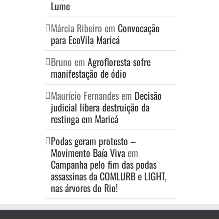
Lume
Márcia Ribeiro
em
Convocação
para EcoVila Maricá
Bruno
em
Agrofloresta sofre
manifestação de ódio
Maurício Fernandes
em
Decisão
judicial libera destruição da
restinga em Maricá
Podas geram protesto –
Movimento Baía Viva
em
Campanha pelo fim das podas
assassinas da COMLURB e LIGHT,
nas árvores do Rio!