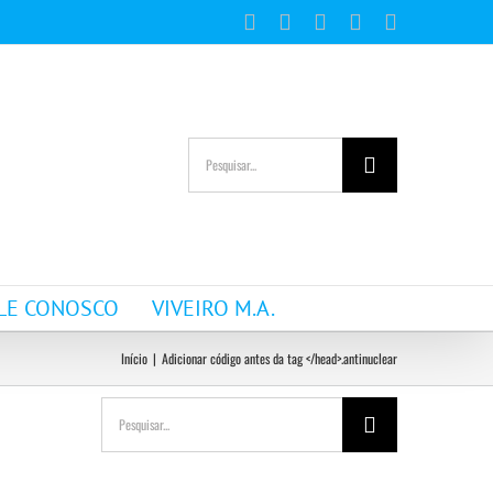
Facebook
Instagram
YouTube
WhatsApp
E-
mail
Buscar
resultados
para:
LE CONOSCO
VIVEIRO M.A.
Início
|
Adicionar código antes da tag </head>.
antinuclear
Buscar
resultados
para: