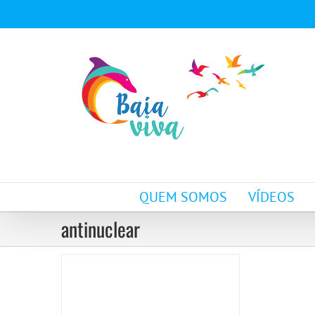
Ir
para
o
conteúdo
QUEM SOMOS
VÍDEOS
Campanha
antinuclear
Articulação
AntiNuclear
Campanhas