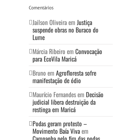
Comentários
Jailson Oliveira
em
Justiça
suspende obras no Buraco do
Lume
Márcia Ribeiro
em
Convocação
para EcoVila Maricá
Bruno
em
Agrofloresta sofre
manifestação de ódio
Maurício Fernandes
em
Decisão
judicial libera destruição da
restinga em Maricá
Podas geram protesto –
Movimento Baía Viva
em
Campanha pelo fim das podas