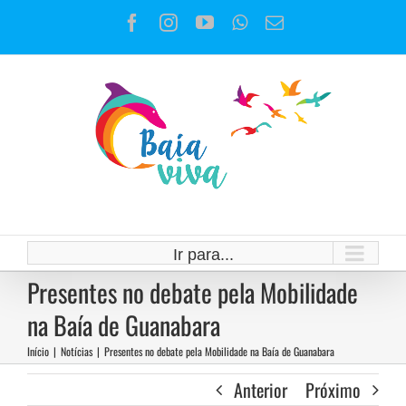
Ir
Facebook
Instagram
YouTube
WhatsApp
E-
para
mail
o
conteúdo
Ir para...
Presentes no debate pela Mobilidade
na Baía de Guanabara
Início
|
Notícias
|
Presentes no debate pela Mobilidade na Baía de Guanabara
Anterior
Próximo