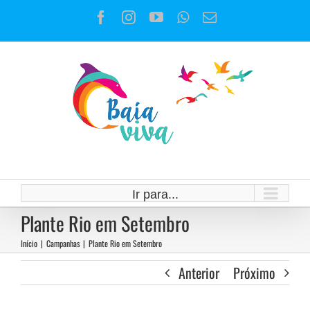
Ir
Facebook
Instagram
YouTube
WhatsApp
E-
para
mail
o
conteúdo
Ir para...
Plante Rio em Setembro
Início
|
Campanhas
|
Plante Rio em Setembro
Anterior
Próximo