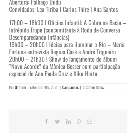
Abertura: Palhaço Dudu
Convidados: Léa Tiriba I Carlos Thiré I Ana Santos
17h00 – 18h30 I Oficina Infantil: A Cobra na Bacia –
Intrépida Trupe (concomitante à Roda de Conversa
Desemparedando Infâncias)
19h00 – 20h00 I Ideias para iluminar o Rio – Maria
Fortuna entrevista Regina Casé e André Trigueiro
20h00 – 21h30 I Show de lançamento do álbum
“Novo Acorde” da Mônica Besser com participação
especial de Ana Paula Cruz e Kiko Horta
Por
GT Com
|
setembro 4th, 2025
|
Campanhas
|
0 Comentários
Facebook
Twitter
LinkedIn
WhatsApp
E-
mail