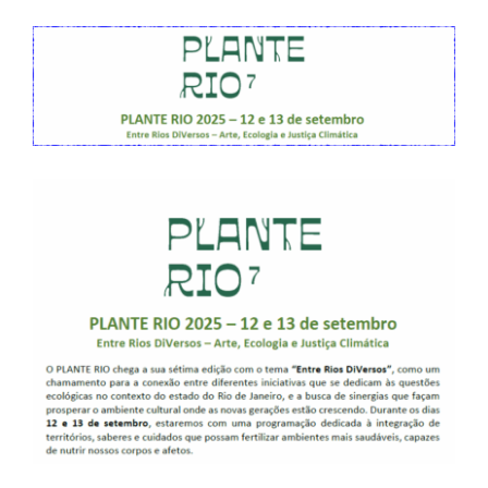
View
Larger
Image