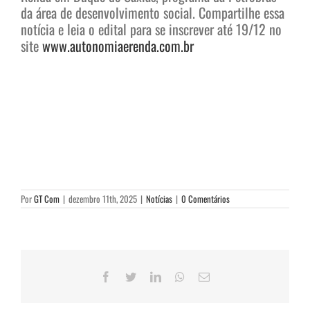
da área de desenvolvimento social. Compartilhe essa
notícia e leia o edital para se inscrever até 19/12 no
site
www.autonomiaerenda.com.br
Por
GT Com
|
dezembro 11th, 2025
|
Notícias
|
0 Comentários
Facebook
Twitter
LinkedIn
WhatsApp
E-
mail