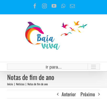
Ir
Facebook
Instagram
YouTube
WhatsApp
E-
para
mail
o
conteúdo
Ir para...
Notas de fim de ano
Início
|
Notícias
|
Notas de fim de ano
Anterior
Próximo