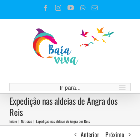
Ir
Facebook
Instagram
YouTube
WhatsApp
E-
para
mail
o
conteúdo
Ir para...
Expedição nas aldeias de Angra dos
Reis
Início
|
Notícias
|
Expedição nas aldeias de Angra dos Reis
Anterior
Próximo