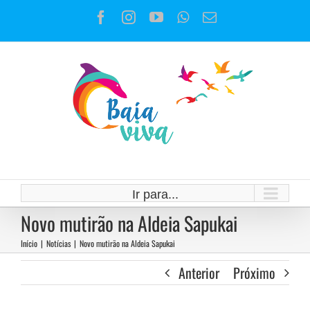
Ir
Facebook
Instagram
YouTube
WhatsApp
E-
para
mail
o
conteúdo
Ir para...
Novo mutirão na Aldeia Sapukai
Início
|
Notícias
|
Novo mutirão na Aldeia Sapukai
Anterior
Próximo