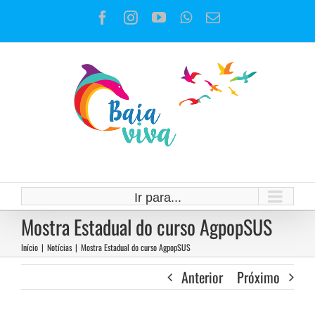
Ir
Facebook
Instagram
YouTube
WhatsApp
E-
para
mail
o
conteúdo
Ir para...
Mostra Estadual do curso AgpopSUS
Início
|
Notícias
|
Mostra Estadual do curso AgpopSUS
Anterior
Próximo