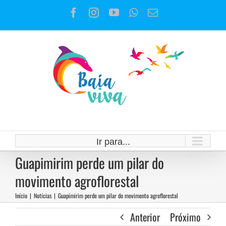
Ir
Facebook
Instagram
YouTube
WhatsApp
E-
para
mail
o
conteúdo
Ir para...
Guapimirim perde um pilar do
movimento agroflorestal
Início
|
Notícias
|
Guapimirim perde um pilar do movimento agroflorestal
Anterior
Próximo