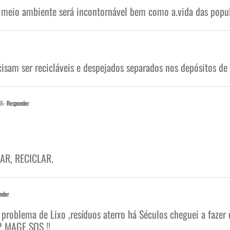
 do meio ambiente será incontornável bem como a.vida das pop
cisam ser recicláveis e despejados separados nos depósitos de 
18
- Responder
ZAR, RECICLAR.
nder
 problema de Lixo ,resíduos aterro há Séculos cheguei a faze
? MAGE SOS !!