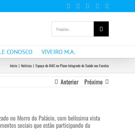
Facebook
Instagram
YouTube
WhatsApp
E-
mail
Buscar
resultados
para:
LE CONOSCO
VIVEIRO M.A.
Início
|
Notícias
|
Espaço do MAC no Plano Integrado de Saúde nas Favelas
Anterior
Próximo
zado no Morro do Palácio, com belíssima vista
imentos sociais que estão participando da