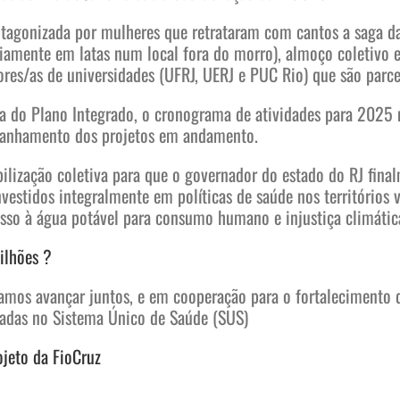
tagonizada por mulheres que retrataram com cantos a saga das
iamente em latas num local fora do morro), almoço coletivo e
es/as de universidades (UFRJ, UERJ e PUC Rio) que são parcei
 do Plano Integrado, o cronograma de atividades para 2025 
panhamento dos projetos em andamento.
lização coletiva para que o governador do estado do RJ final
estidos integralmente em políticas de saúde nos territórios vu
cesso à água potável para consumo humano e injustiça climátic
milhões ?
mos avançar juntos, e em cooperação para o fortalecimento 
zadas no Sistema Único de Saúde (SUS)
rojeto da FioCruz