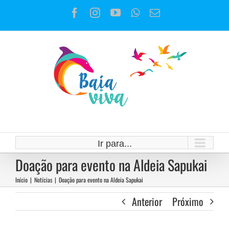
Ir
Facebook
Instagram
YouTube
WhatsApp
E-
para
mail
o
conteúdo
Ir para...
Doação para evento na Aldeia Sapukai
Início
|
Notícias
|
Doação para evento na Aldeia Sapukai
Anterior
Próximo