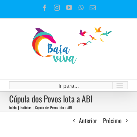
Ir
Facebook
Instagram
YouTube
WhatsApp
E-
para
mail
o
conteúdo
Ir para...
Cúpula dos Povos lota a ABI
Início
|
Notícias
|
Cúpula dos Povos lota a ABI
Anterior
Próximo