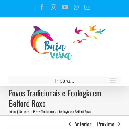
Ir
Facebook
Instagram
YouTube
WhatsApp
E-
para
mail
o
conteúdo
Ir para...
Povos Tradicionais e Ecologia em
Belford Roxo
Início
|
Notícias
|
Povos Tradicionais e Ecologia em Belford Roxo
Anterior
Próximo