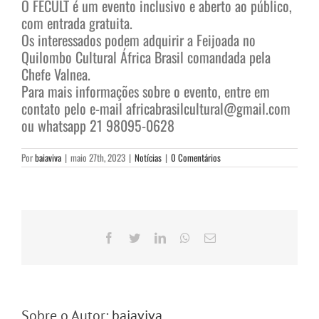
O FECULT é um evento inclusivo e aberto ao público,
com entrada gratuita.
Os interessados podem adquirir a Feijoada no
Quilombo Cultural África Brasil comandada pela
Chefe Valnea.
Para mais informações sobre o evento, entre em
contato pelo e-mail africabrasilcultural@gmail.com
ou whatsapp 21 98095-0628
Por
baiaviva
|
maio 27th, 2023
|
Notícias
|
0 Comentários
Facebook
Twitter
LinkedIn
WhatsApp
E-
mail
Sobre o Autor:
baiaviva