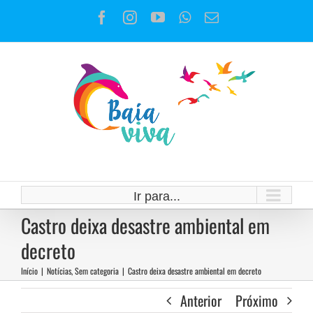
Ir
Facebook
Instagram
YouTube
WhatsApp
E-
para
mail
o
conteúdo
Ir para...
Castro deixa desastre ambiental em
decreto
Início
|
Notícias
,
Sem categoria
|
Castro deixa desastre ambiental em decreto
Anterior
Próximo