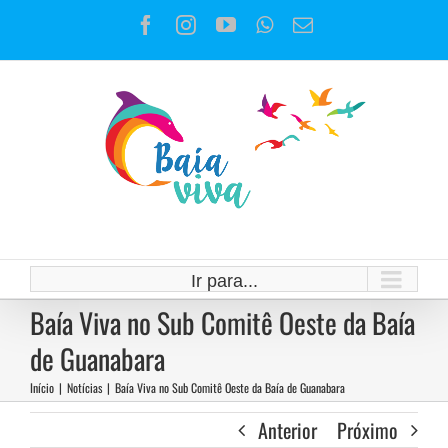
Ir
Facebook
Instagram
YouTube
WhatsApp
E-
para
mail
o
conteúdo
Ir para...
Baía Viva no Sub Comitê Oeste da Baía
de Guanabara
Início
|
Notícias
|
Baía Viva no Sub Comitê Oeste da Baía de Guanabara
Anterior
Próximo