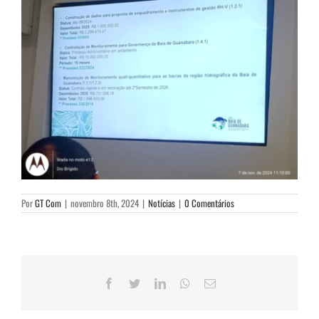
Por
GT Com
|
novembro 8th, 2024
|
Notícias
|
0 Comentários
Facebook
Twitter
LinkedIn
WhatsApp
E-
mail