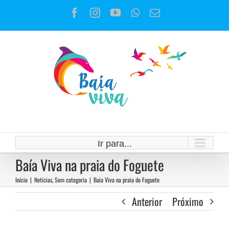
Ir
Facebook
Instagram
YouTube
WhatsApp
E-
para
mail
o
conteúdo
Ir para...
Baía Viva na praia do Foguete
Início
|
Notícias
,
Sem categoria
|
Baía Viva na praia do Foguete
Anterior
Próximo