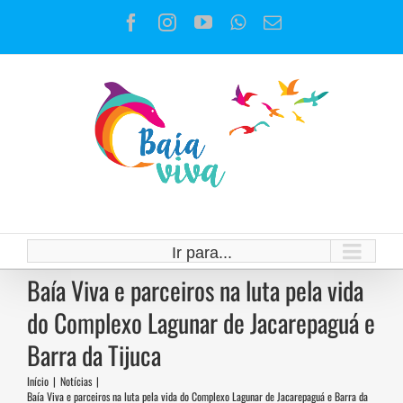
Ir
Facebook
Instagram
YouTube
WhatsApp
E-
para
mail
o
conteúdo
Ir para...
Baía Viva e parceiros na luta pela vida
do Complexo Lagunar de Jacarepaguá e
Barra da Tijuca
Início
|
Notícias
|
Baía Viva e parceiros na luta pela vida do Complexo Lagunar de Jacarepaguá e Barra da