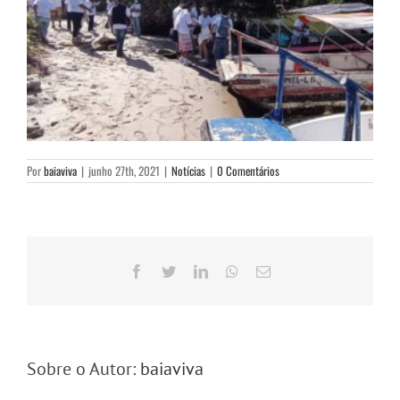
Por
baiaviva
|
junho 27th, 2021
|
Notícias
|
0 Comentários
Facebook
Twitter
LinkedIn
WhatsApp
E-
mail
Sobre o Autor:
baiaviva