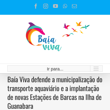
Ir
Facebook
Instagram
YouTube
WhatsApp
E-
para
mail
o
conteúdo
Ir para...
Baía Viva defende a municipalização do
transporte aquaviário e a implantação
de novas Estações de Barcas na Ilha de
Guanabara