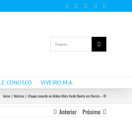
Facebook
Instagram
YouTube
WhatsApp
E-
mail
Buscar
resultados
para:
LE CONOSCO
VIVEIRO M.A.
Início
|
Notícias
|
Ataque covarde na Aldeia Mata Verde Bonita em Maricá – RJ
Anterior
Próximo