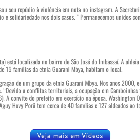
sou seu repúdio à violência em nota no instagram. A Secretar
 e solidariedade nos dois casos. ” Permanecemos unidos cont
a) está localizada no bairro de São José do Imbassaí. A aldei
de 15 famílias da etnia Guarani Mbya, habitam o local.
gração de um grupo da etnia Guarani Mbya. Nos anos 2000, ele
. “Devido a conflitos territoriais, a ocupação em Camboinhas
6). A convite do prefeito em exercício na época, Washington Q
’Aguy Hovy Porã tem cerca de 40 famílias e 127 aldeados ao t
Veja mais em Vídeos