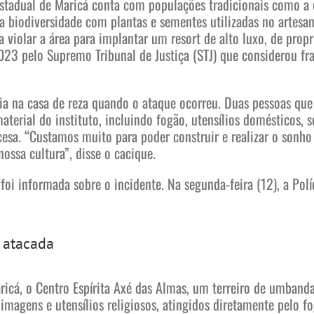
Estadual de Maricá conta com populações tradicionais como a 
a biodiversidade com plantas e sementes utilizadas no artesan
 violar a área para implantar um resort de alto luxo, de prop
 pelo Supremo Tribunal de Justiça (STJ) que considerou fra
a na casa de reza quando o ataque ocorreu. Duas pessoas que 
rial do instituto, incluindo fogão, utensílios domésticos, s
ancesa. “Custamos muito para poder construir e realizar o son
nossa cultura”, disse o cacique.
oi informada sobre o incidente. Na segunda-feira (12), a Políc
e atacada
á, o Centro Espírita Axé das Almas, um terreiro de umbanda l
imagens e utensílios religiosos, atingidos diretamente pelo f