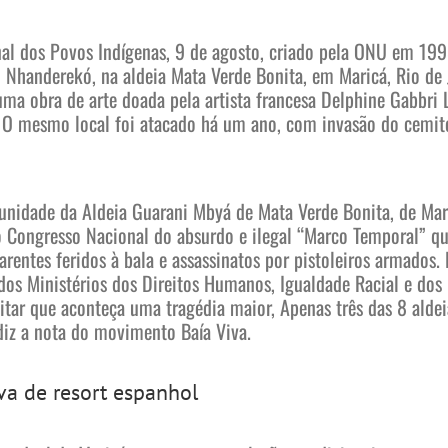
l dos Povos Indígenas, 9 de agosto, criado pela ONU em 199
to Nhanderekó, na aldeia Mata Verde Bonita, em Maricá, Rio d
uma obra de arte doada pela artista francesa Delphine Gabbri 
 O mesmo local foi atacado há um ano, com invasão do cemité
unidade da Aldeia Guarani Mbyá de Mata Verde Bonita, de Mari
o Congresso Nacional do absurdo e ilegal “Marco Temporal” qu
parentes feridos à bala e assassinatos por pistoleiros armados
 dos Ministérios dos Direitos Humanos, Igualdade Racial e dos
vitar que aconteça uma tragédia maior, Apenas três das 8 alde
iz a nota do movimento Baía Viva.
va de resort espanhol