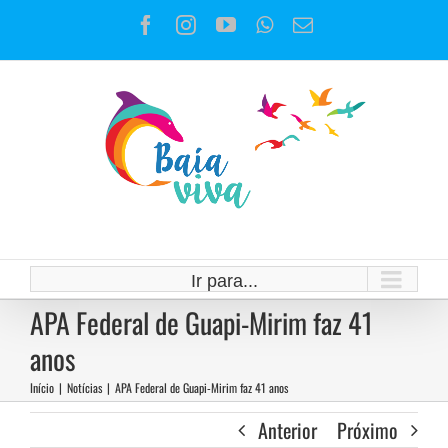
Ir
Facebook
Instagram
YouTube
WhatsApp
E-
para
mail
o
conteúdo
Ir para...
APA Federal de Guapi-Mirim faz 41
anos
Início
|
Notícias
|
APA Federal de Guapi-Mirim faz 41 anos
Anterior
Próximo