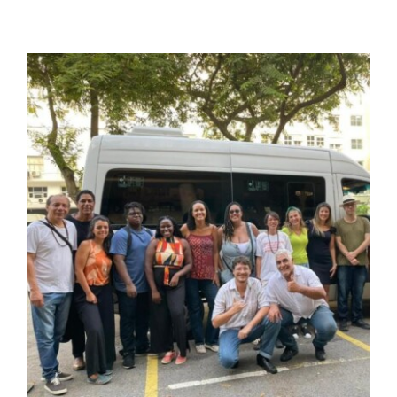
View
Larger
Image