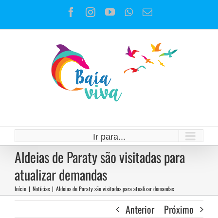
Ir
Facebook
Instagram
YouTube
WhatsApp
E-
para
mail
o
conteúdo
Ir para...
Aldeias de Paraty são visitadas para
atualizar demandas
Início
|
Notícias
|
Aldeias de Paraty são visitadas para atualizar demandas
Anterior
Próximo