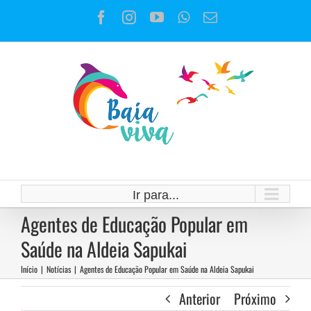
Ir
Facebook
Instagram
YouTube
WhatsApp
E-
para
mail
o
conteúdo
Ir para...
Agentes de Educação Popular em
Saúde na Aldeia Sapukai
Início
|
Notícias
|
Agentes de Educação Popular em Saúde na Aldeia Sapukai
Anterior
Próximo