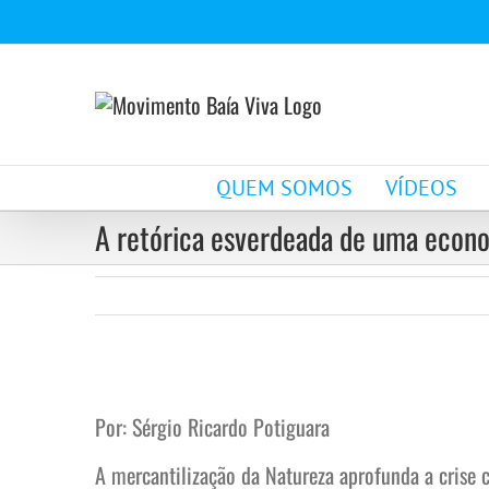
Ir
para
o
conteúdo
QUEM SOMOS
VÍDEOS
A retórica esverdeada de uma econo
View
Larger
Por: Sérgio Ricardo Potiguara
Image
A mercantilização da Natureza aprofunda a crise c