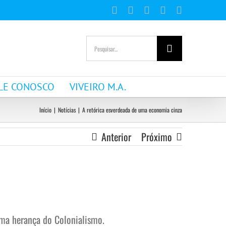
Facebook
Instagram
YouTube
WhatsApp
E-
mail
Buscar
resultados
para:
LE CONOSCO
VIVEIRO M.A.
Início
|
Notícias
|
A retórica esverdeada de uma economia cinza
Anterior
Próximo
 uma herança do Colonialismo.