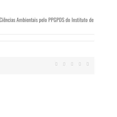
Ciências Ambientais pelo PPGPDS do Instituto de
Facebook
Twitter
LinkedIn
WhatsApp
E-
mail