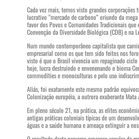
Cada vez mais, temos visto grandes corporações t
lucrativo “mercado de carbono” oriundo da mega b
favor dos Povos e Comunidades Tradicionais que 
Convenção da Diversidade Biológica (CDB) e na Le
Num mundo contemporâneo capitalista que caminh
empresarial como os que tem sido feitos nos foro
visto é que o Brasil vivencia um repaginado cicl
hoje, lucra destruindo e envenenando o bioma Ce
commodities e monoculturas e pelo uso indiscrim
Aliás, foi exatamente este mesmo padrão equivoca
Colonização européia, a outrora exuberante Mata A
Em pleno século 21, na prática, as elites econômi
antigas práticas coloniais típicas de um desenvo
águas e a saúde humana e ameaça extinguir a noss
O resultado deste perverso processo secular de r