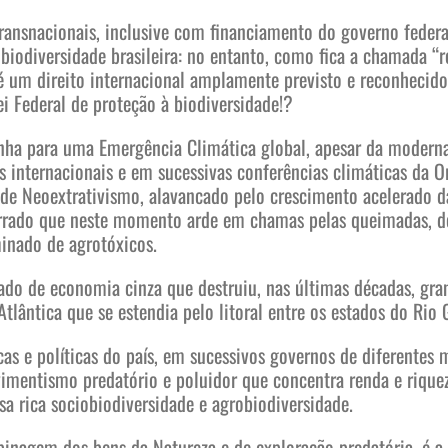
ransnacionais, inclusive com financiamento do governo federa
iodiversidade brasileira: no entanto, como fica a chamada “re
é um direito internacional amplamente previsto e reconhecid
i Federal de proteção à biodiversidade!?
a para uma Emergência Climática global, apesar da moderna 
s internacionais e em sucessivas conferências climáticas da
o de Neoextrativismo, alavancado pelo crescimento acelerado 
rrado que neste momento arde em chamas pelas queimadas, de
inado de agrotóxicos.
do de economia cinza que destruiu, nas últimas décadas, gran
tlântica que se estendia pelo litoral entre os estados do Rio
cas e políticas do país, em sucessivos governos de diferentes 
lvimentismo predatório e poluidor que concentra renda e rique
a rica sociobiodiversidade e agrobiodiversidade.
apinagem dos bens da Natureza e de exploração predatória, é 