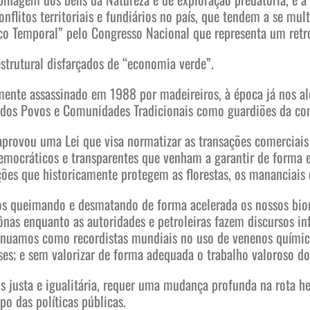
flitos territoriais e fundiários no país, que tendem a se mult
o Temporal” pelo Congresso Nacional que representa um retroc
strutural disfarçados de “economia verde”.
mente assassinado em 1988 por madeireiros, à época já nos al
a dos Povos e Comunidades Tradicionais como guardiões da con
ovou uma Lei que visa normatizar as transações comerciais e
emocráticos e transparentes que venham a garantir de forma ef
ções que historicamente protegem as florestas, os mananciais 
os queimando e desmatando de forma acelerada os nossos biom
zônas enquanto as autoridades e petroleiras fazem discursos 
inuamos como recordistas mundiais no uso de venenos químico
íses; e sem valorizar de forma adequada o trabalho valoroso d
s justa e igualitária, requer uma mudança profunda na rota
o das políticas públicas.