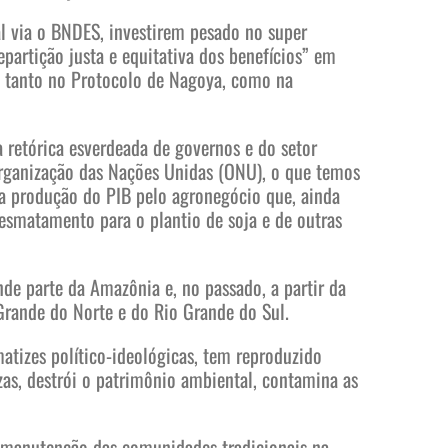
l via o BNDES, investirem pesado no super
partição justa e equitativa dos benefícios” em
o tanto no Protocolo de Nagoya, como na
retórica esverdeada de governos e do setor
 Organização das Nações Unidas (ONU), o que temos
da produção do PIB pelo agronegócio que, ainda
smatamento para o plantio de soja e de outras
de parte da Amazônia e, no passado, a partir da
 Grande do Norte e do Rio Grande do Sul.
matizes político-ideológicas, tem reproduzido
zas, destrói o patrimônio ambiental, contamina as
a manutenção das comunidades tradicionais na