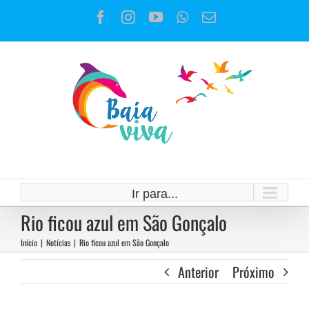
Ir
Facebook
Instagram
YouTube
WhatsApp
E-
para
mail
o
conteúdo
Ir para...
Rio ficou azul em São Gonçalo
Início
|
Notícias
|
Rio ficou azul em São Gonçalo
Anterior
Próximo