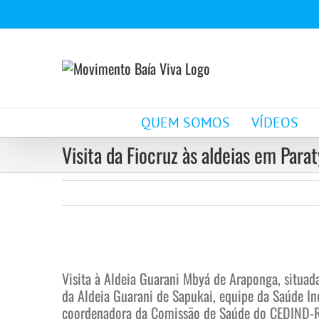
Ir
para
o
conteúdo
QUEM SOMOS
VÍDEOS
Visita da Fiocruz às aldeias em Parat
View
Larger
Visita à Aldeia Guarani Mbyá de Araponga, situa
Image
da Aldeia Guarani de Sapukai, equipe da Saúde Ind
coordenadora da Comissão de Saúde do CEDIND-RJ (