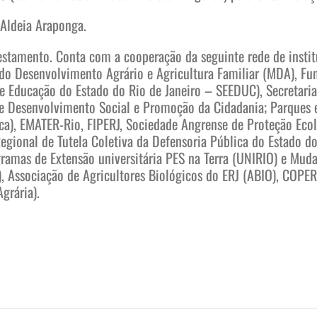
 Aldeia Araponga.
orestamento. Conta com a cooperação da seguinte rede de insti
do Desenvolvimento Agrário e Agricultura Familiar (MDA), Fu
de Educação do Estado do Rio de Janeiro – SEEDUC), Secretaria
de Desenvolvimento Social e Promoção da Cidadania; Parques e 
esca), EMATER-Rio, FIPERJ, Sociedade Angrense de Proteção Eco
ional de Tutela Coletiva da Defensoria Pública do Estado do 
ogramas de Extensão universitária PES na Terra (UNIRIO) e Mu
 Associação de Agricultores Biológicos do ERJ (ABIO), COPER
grária).