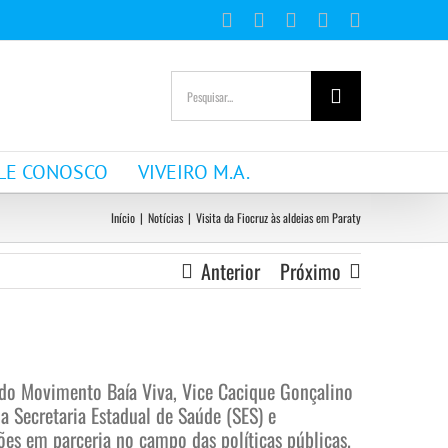
Facebook
Instagram
YouTube
WhatsApp
E-
mail
Buscar
resultados
para:
LE CONOSCO
VIVEIRO M.A.
Início
|
Notícias
|
Visita da Fiocruz às aldeias em Paraty
Anterior
Próximo
 do Movimento Baía Viva, Vice Cacique Gonçalino
a Secretaria Estadual de Saúde (SES) e
es em parceria no campo das políticas públicas.