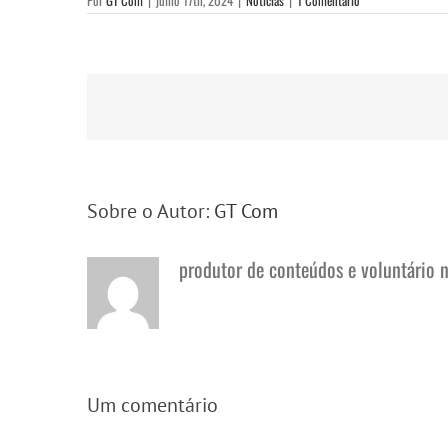
Por
GT Com
|
julho 17th, 2024
|
Notícias
|
1 Comentário
Sobre o Autor:
GT Com
produtor de conteúdos e voluntário 
Um comentário