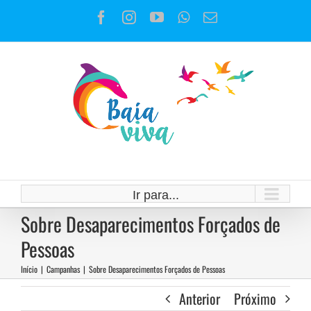
Ir
Facebook
Instagram
YouTube
WhatsApp
E-
para
mail
o
conteúdo
Ir para...
Sobre Desaparecimentos Forçados de
Pessoas
Início
|
Campanhas
|
Sobre Desaparecimentos Forçados de Pessoas
Anterior
Próximo