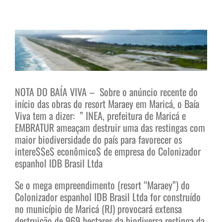
View
Larger
Image
NOTA DO BAÍA VIVA – Sobre o anúncio recente do
início das obras do resort Maraey em Maricá, o Baía
Viva tem a dizer: ” INEA, prefeitura de Maricá e
EMBRATUR ameaçam destruir uma das restingas com
maior biodiversidade do país para favorecer os
intere$$e$ econômico$ de empresa do Colonizador
espanhol IDB Brasil Ltda
Se o mega empreendimento (resort “Maraey”) do
Colonizador espanhol IDB Brasil Ltda for construído
no município de Maricá (RJ) provocará extensa
destruição de 969 hectares da biodiversa restinga da