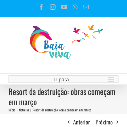
Ir
Facebook
Instagram
YouTube
WhatsApp
E-
para
mail
o
conteúdo
Ir para...
Resort da destruição: obras começam
em março
Início
|
Notícias
|
Resort da destruição: obras começam em março
Anterior
Próximo