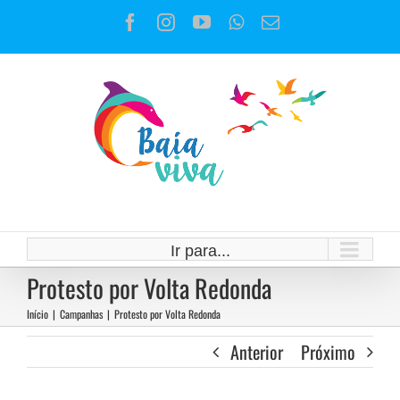
Ir
Facebook
Instagram
YouTube
WhatsApp
E-
para
mail
o
conteúdo
Ir para...
Protesto por Volta Redonda
Início
|
Campanhas
|
Protesto por Volta Redonda
Anterior
Próximo