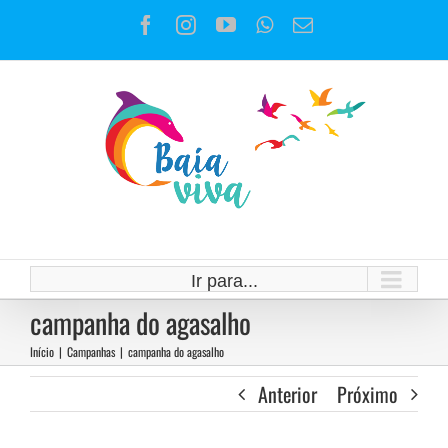
Ir
Facebook
Instagram
YouTube
WhatsApp
E-
para
mail
o
conteúdo
Ir para...
campanha do agasalho
Início
|
Campanhas
|
campanha do agasalho
Anterior
Próximo