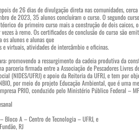
ois de 26 dias de divulgação direta nas comunidades, cerca 
mbro de 2023, 35 alunos concluíram o curso. O segundo cur
téorico do primeiro curso mais a construção de dois caicos, o
r vezes à remo. Os certificados de conclusão do curso são emi
a os alunos e alunas que
e virtuais, atividades de intercâmbio e oficinas.
bara: promovendo a ressurgimento da cadeia produtiva da con
ma parceria firmada entre a Associação de Pescadores Livres d
ocial (NIDES/UFRJ) e apoio da Reitoria da UFRJ, e tem por ob
NBIO, por meio do projeto Educação Ambiental, que é uma me
mpresa PRIO, conduzido pelo Ministério Público Federal – MP
esanal
 – Bloco A – Centro de Tecnologia – UFRJ, e
 Fundão, RJ