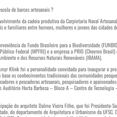
scola de barcos artesanais ?
volvimento da cadeia produtiva da Carpintaria Naval Artesanal
s e familiares entre homens, mulheres e jovens das cidades d
erveniência do Fundo Brasileiro para a Biodiversidade (FUNBI
 Público Federal (MPFRJ) e a empresa a PRIO (Chevron Brasil)
 Ambiente e dos Recursos Naturais Renováveis (IBAMA).
myr Klink foi a personalidade convidada para inaugurar o proj
 base os conhecimentos tradicionais das comunidades pesquei
adores e pescadoras artesanais, pesquisadores e apaixonados
o Auditório Horta Barbosa – Bloco A – Centro de Tecnologia –
ipação do arquiteto Dalmo Vieira Filho, que foi Presidente-S
tado, do departamento de Arquitetura e Urbanismo da UFSC. D