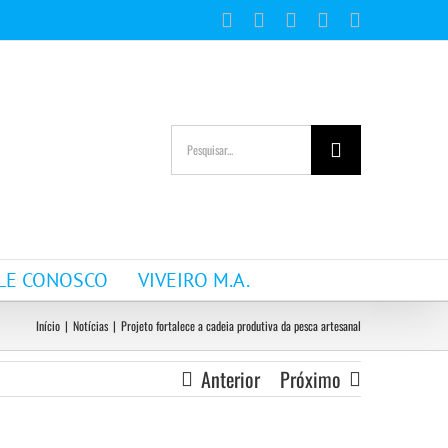
Facebook
Instagram
YouTube
WhatsApp
E-
mail
Buscar
resultados
para:
LE CONOSCO
VIVEIRO M.A.
Início
|
Notícias
|
Projeto fortalece a cadeia produtiva da pesca artesanal
Anterior
Próximo