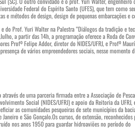
ul (SC). O outro convidado é o prof. Yuri Walter, engenheiro
iversidade Federal do Espírito Santo (UFES), que tem como seu
as e métodos de design, design de pequenas embarcações e co
e do Prof. Yuri Walter na Palestra “Diálogos da tradição e te
Julho, a partir das 14h, a programação oferece a Roda de Con
sores Profº Felipe Addor, diretor do NIDES/UFRJ, e Profº Mau
 presença de vários empreendedores sociais, nesse momento d
do através de uma parceria firmada entre a Associação de Pesc
envolvimento Social (NIDES/UFRJ) e apoio da Reitoria da UFRJ
eficiar as comunidades pesqueiras de sete municípios da baci
 de Janeiro e São Gonçalo.Os cursos, de extensão, reconhecido
truído nos anos 1950 para guardar hidroaviões no período do