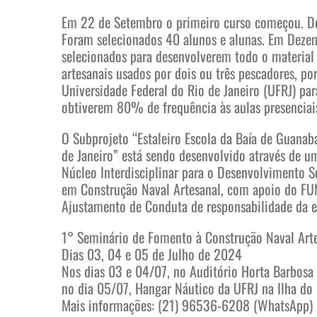
Em 22 de Setembro o primeiro curso começou. Dep
Foram selecionados 40 alunos e alunas. Em Deze
selecionados para desenvolverem todo o material 
artesanais usados por dois ou três pescadores, po
Universidade Federal do Rio de Janeiro (UFRJ) par
obtiverem 80% de frequência às aulas presenciais 
O Subprojeto “Estaleiro Escola da Baía de Guana
de Janeiro” está sendo desenvolvido através de u
Núcleo Interdisciplinar para o Desenvolvimento S
em Construção Naval Artesanal, com apoio do FU
Ajustamento de Conduta de responsabilidade da e
1° Seminário de Fomento à Construção Naval Art
Dias 03, 04 e 05 de Julho de 2024
Nos dias 03 e 04/07, no Auditório Horta Barbosa
no dia 05/07, Hangar Náutico da UFRJ na Ilha do
Mais informações: (21) 96536-6208 (WhatsApp)