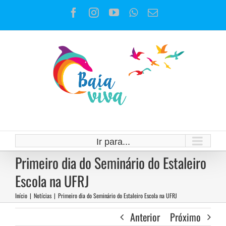
Ir
Facebook
Instagram
YouTube
WhatsApp
E-
para
mail
o
conteúdo
Ir para...
Primeiro dia do Seminário do Estaleiro
Escola na UFRJ
Início
|
Notícias
|
Primeiro dia do Seminário do Estaleiro Escola na UFRJ
Anterior
Próximo