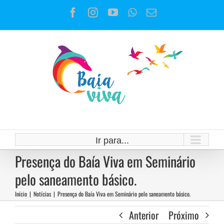
Ir
Facebook
Instagram
YouTube
WhatsApp
E-
para
mail
o
conteúdo
Ir para...
Presença do Baía Viva em Seminário
pelo saneamento básico.
Início
|
Notícias
|
Presença do Baía Viva em Seminário pelo saneamento básico.
Anterior
Próximo