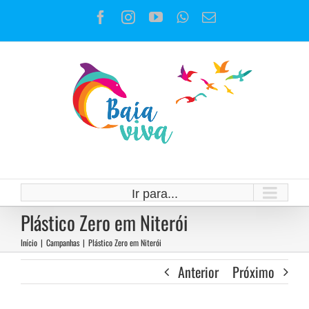
Ir
Facebook
Instagram
YouTube
WhatsApp
E-
para
mail
o
conteúdo
Ir para...
Plástico Zero em Niterói
Início
|
Campanhas
|
Plástico Zero em Niterói
Anterior
Próximo