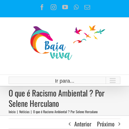
Ir
Facebook
Instagram
YouTube
WhatsApp
E-
para
mail
o
conteúdo
Ir para...
O que é Racismo Ambiental ? Por
Selene Herculano
Início
|
Notícias
|
O que é Racismo Ambiental ? Por Selene Herculano
Anterior
Próximo