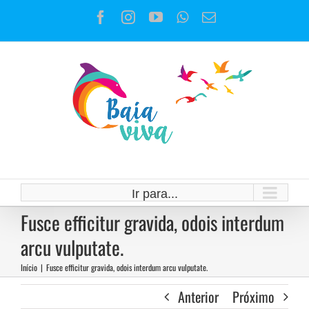
Ir
Facebook
Instagram
YouTube
WhatsApp
E-
para
mail
o
conteúdo
Ir para...
Fusce efficitur gravida, odois interdum
arcu vulputate.
Início
|
Fusce efficitur gravida, odois interdum arcu vulputate.
Anterior
Próximo