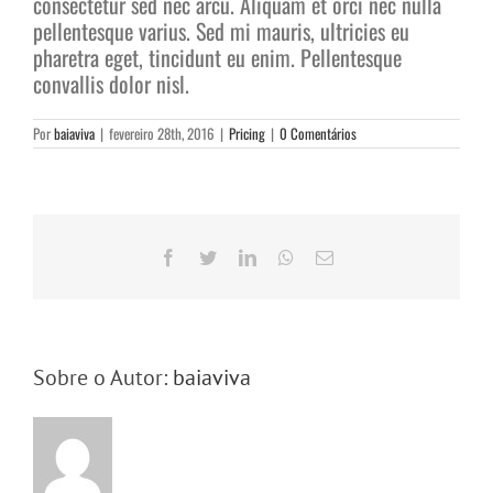
consectetur sed nec arcu. Aliquam et orci nec nulla
pellentesque varius. Sed mi mauris, ultricies eu
pharetra eget, tincidunt eu enim. Pellentesque
convallis dolor nisl.
Por
baiaviva
|
fevereiro 28th, 2016
|
Pricing
|
0 Comentários
Facebook
Twitter
LinkedIn
WhatsApp
E-
mail
Sobre o Autor:
baiaviva