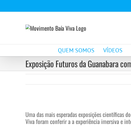
Ir
para
o
conteúdo
QUEM SOMOS
VÍDEOS
Exposição Futuros da Guanabara com
View
Larger
Uma das mais esperadas exposições científicas do
Image
Viva foram conferir a a experiência imersiva e in