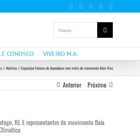
Facebook
Instagram
YouTube
WhatsApp
E-
mail
Buscar
resultados
para:
LE CONOSCO
VIVEIRO M.A.
io
|
Notícias
|
Exposição Futuros da Guanabara com visita do movimento Baía Viva
Anterior
Próximo
tafogo, RJ. E representantes do movimento Baía
limática.