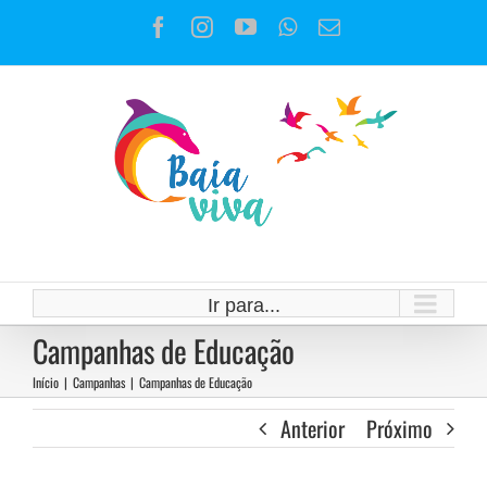
Ir
Facebook
Instagram
YouTube
WhatsApp
E-
para
mail
o
conteúdo
Ir para...
Campanhas de Educação
Início
|
Campanhas
|
Campanhas de Educação
Anterior
Próximo