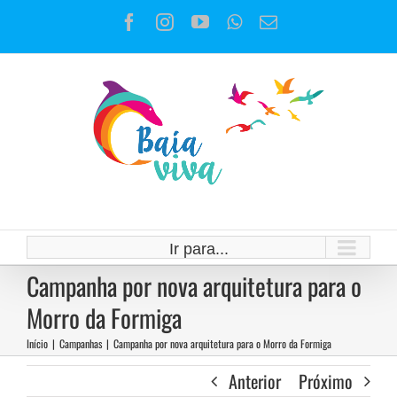
Ir
Facebook
Instagram
YouTube
WhatsApp
E-
para
mail
o
conteúdo
Ir para...
Campanha por nova arquitetura para o
Morro da Formiga
Início
|
Campanhas
|
Campanha por nova arquitetura para o Morro da Formiga
Anterior
Próximo