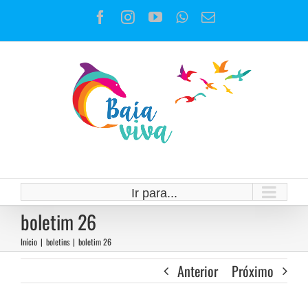
Ir
Facebook
Instagram
YouTube
WhatsApp
E-
para
mail
o
conteúdo
Ir para...
boletim 26
Início
|
boletins
|
boletim 26
Anterior
Próximo