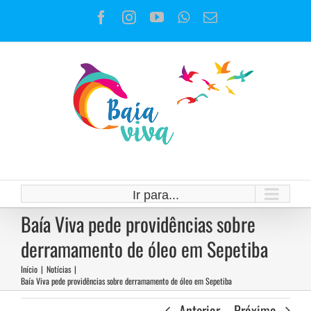
Ir
Facebook
Instagram
YouTube
WhatsApp
E-
para
mail
o
conteúdo
Ir para...
Baía Viva pede providências sobre
derramamento de óleo em Sepetiba
Início
|
Notícias
|
Baía Viva pede providências sobre derramamento de óleo em Sepetiba
Anterior
Próximo