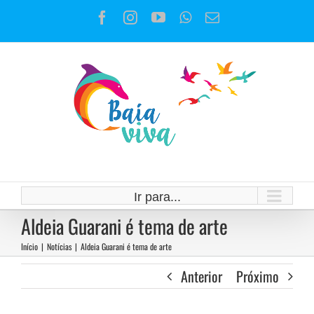
Ir
Facebook
Instagram
YouTube
WhatsApp
E-
para
mail
o
conteúdo
Ir para...
Aldeia Guarani é tema de arte
Início
|
Notícias
|
Aldeia Guarani é tema de arte
Anterior
Próximo