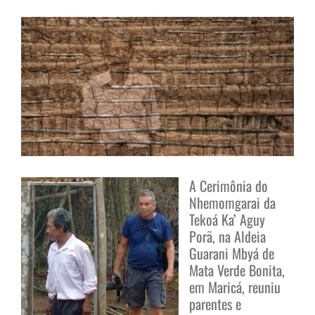
View
Larger
Image
A Cerimônia do
Nhemomgarai da
Tekoá Ka’ Aguy
Porã, na Aldeia
Guarani Mbyá de
Mata Verde Bonita,
em Maricá, reuniu
parentes e