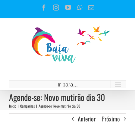
Ir
Facebook
Instagram
YouTube
WhatsApp
E-
para
mail
o
conteúdo
Ir para...
Agende-se: Novo mutirão dia 30
Início
|
Campanhas
|
Agende-se: Novo mutirão dia 30
Anterior
Próximo