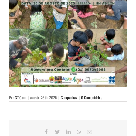
Por
GT Com
|
agosto 26th, 2025
|
Campanhas
|
0 Comentários
Facebook
Twitter
LinkedIn
WhatsApp
E-