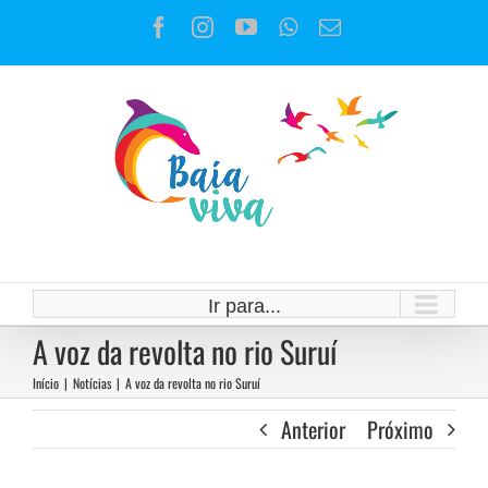
Ir
Facebook
Instagram
YouTube
WhatsApp
E-
para
mail
o
conteúdo
Ir para...
A voz da revolta no rio Suruí
Início
|
Notícias
|
A voz da revolta no rio Suruí
Anterior
Próximo