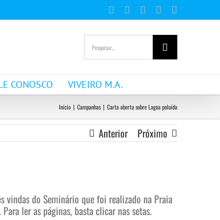
Facebook
Instagram
YouTube
WhatsApp
E-
mail
Buscar
resultados
para:
LE CONOSCO
VIVEIRO M.A.
Início
|
Campanhas
|
Carta aberta sobre Lagoa poluída
Anterior
Próximo
es vindas do Seminário que foi realizado na Praia
ara ler as páginas, basta clicar nas setas.