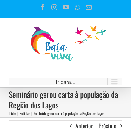
Ir
Facebook
Instagram
YouTube
WhatsApp
E-
para
mail
o
conteúdo
Ir para...
Seminário gerou carta à população da
Região dos Lagos
Início
|
Notícias
|
Seminário gerou carta à população da Região dos Lagos
Anterior
Próximo