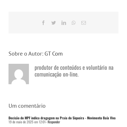
Facebook
Twitter
LinkedIn
WhatsApp
E-
mail
Sobre o Autor:
GT Com
produtor de conteúdos e voluntário na
comunicação on-line.
Um comentário
Decisão do MPF indica dragagem na Praia do Siqueira - Movimento Baía Viva
19 de maio de 2025 em 12:01
- Responder